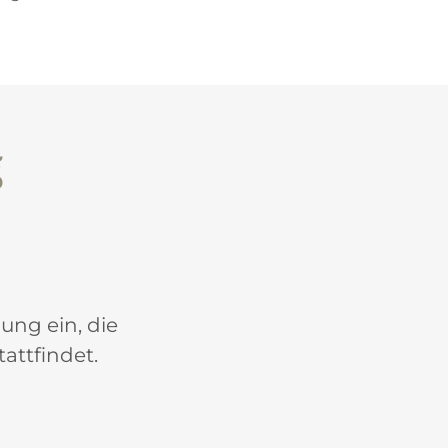
g
ung ein, die
attfindet.