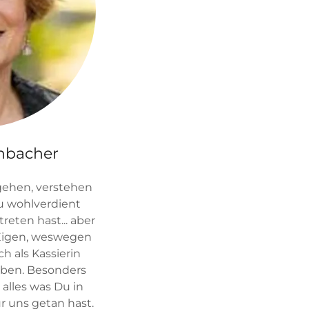
nbacher
gehen, verstehen
u wohlverdient
eten hast... aber
 Eigen, weswegen
ch als Kassierin
aben. Besonders
 alles was Du in
ür uns getan hast.